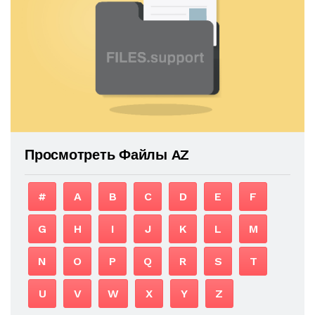
Просмотреть Файлы AZ
#
A
B
C
D
E
F
G
H
I
J
K
L
M
N
O
P
Q
R
S
T
U
V
W
X
Y
Z