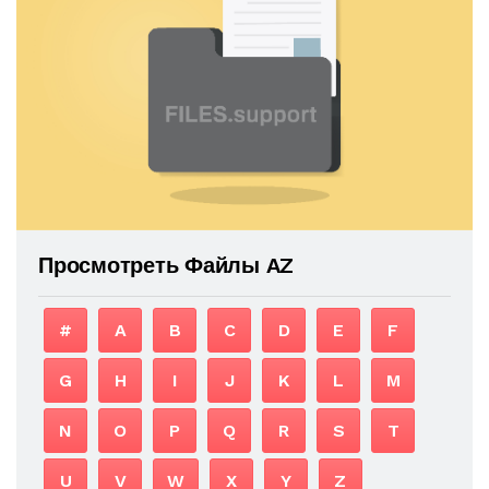
Просмотреть Файлы AZ
#
A
B
C
D
E
F
G
H
I
J
K
L
M
N
O
P
Q
R
S
T
U
V
W
X
Y
Z