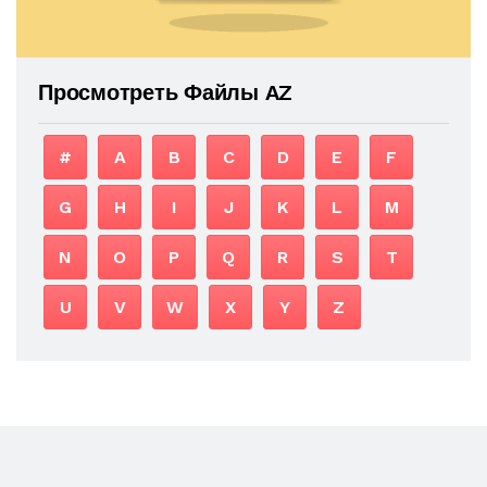
Просмотреть Файлы AZ
#
A
B
C
D
E
F
G
H
I
J
K
L
M
N
O
P
Q
R
S
T
U
V
W
X
Y
Z