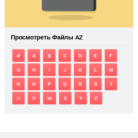
Просмотреть Файлы AZ
#
A
B
C
D
E
F
G
H
I
J
K
L
M
N
O
P
Q
R
S
T
U
V
W
X
Y
Z