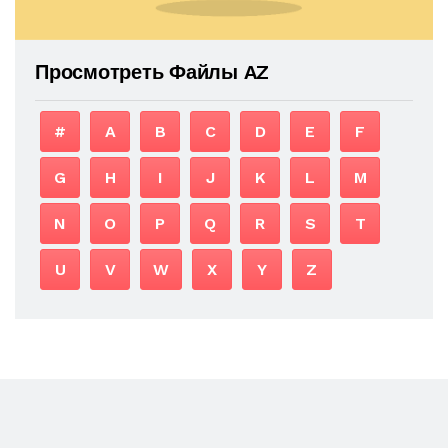
Просмотреть Файлы AZ
#
A
B
C
D
E
F
G
H
I
J
K
L
M
N
O
P
Q
R
S
T
U
V
W
X
Y
Z