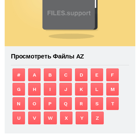
Просмотреть Файлы AZ
#
A
B
C
D
E
F
G
H
I
J
K
L
M
N
O
P
Q
R
S
T
U
V
W
X
Y
Z