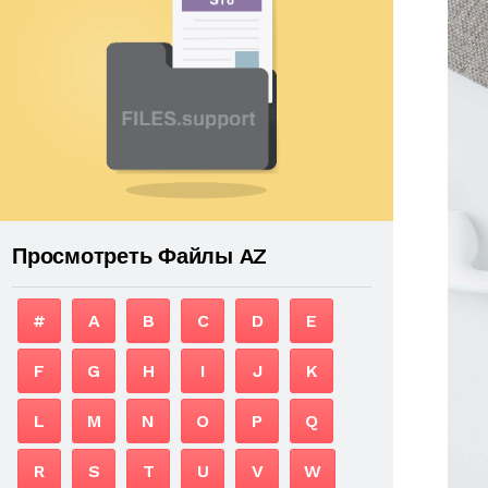
Просмотреть Файлы AZ
#
A
B
C
D
E
F
G
H
I
J
K
L
M
N
O
P
Q
R
S
T
U
V
W