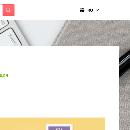
RU
ция