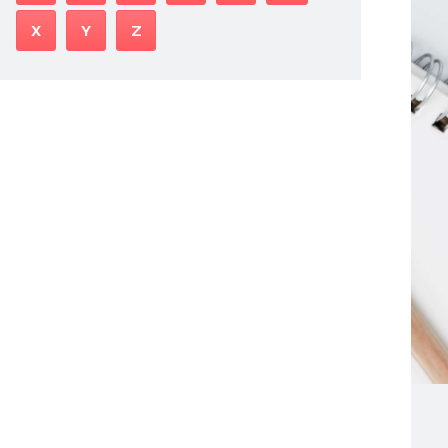
X
Y
Z