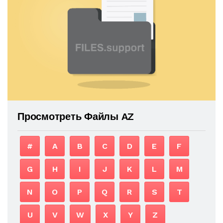
Просмотреть Файлы AZ
#
A
B
C
D
E
F
G
H
I
J
K
L
M
N
O
P
Q
R
S
T
U
V
W
X
Y
Z