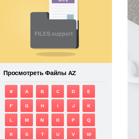
Просмотреть Файлы AZ
#
A
B
C
D
E
F
G
H
I
J
K
L
M
N
O
P
Q
R
S
T
U
V
W