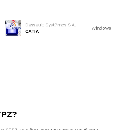
Dassault Syst?mes S.A.
Windows
CATIA
TPZ?
ла STPZ, то в большинстве случаев проблема