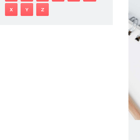
X
Y
Z