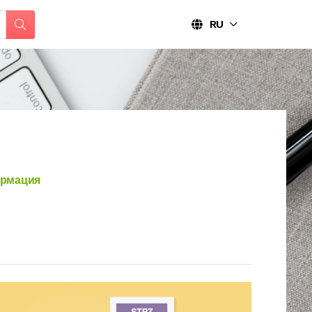
RU
рмация