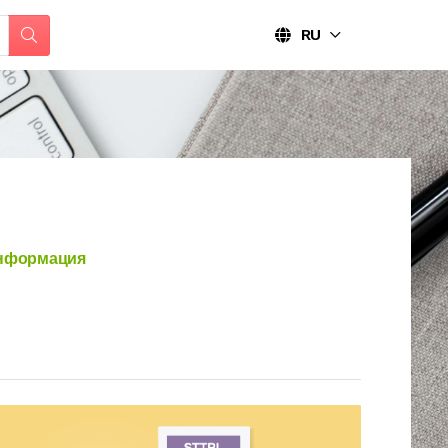
RU
нформация