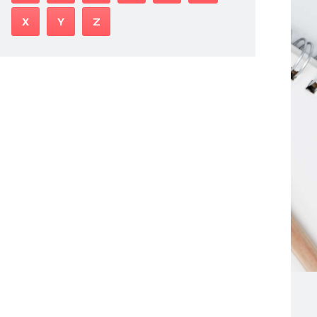
X
Y
Z