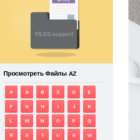
Просмотреть Файлы AZ
#
A
B
C
D
E
F
G
H
I
J
K
L
M
N
O
P
Q
R
S
T
U
V
W