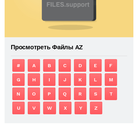
Просмотреть Файлы AZ
#
A
B
C
D
E
F
G
H
I
J
K
L
M
N
O
P
Q
R
S
T
U
V
W
X
Y
Z