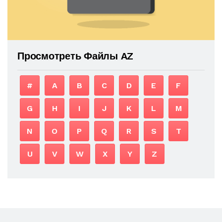
Просмотреть Файлы AZ
#
A
B
C
D
E
F
G
H
I
J
K
L
M
N
O
P
Q
R
S
T
U
V
W
X
Y
Z