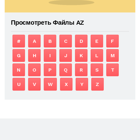
Просмотреть Файлы AZ
#
A
B
C
D
E
F
G
H
I
J
K
L
M
N
O
P
Q
R
S
T
U
V
W
X
Y
Z