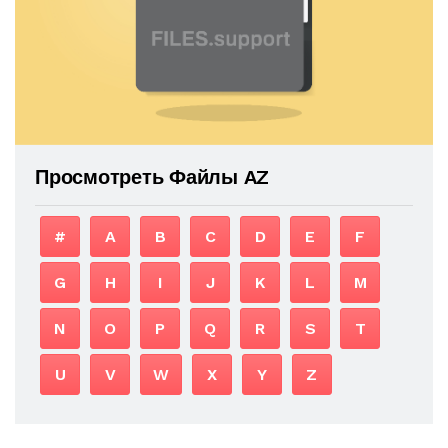
Просмотреть Файлы AZ
#
A
B
C
D
E
F
G
H
I
J
K
L
M
N
O
P
Q
R
S
T
U
V
W
X
Y
Z