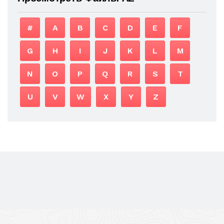
#
A
B
C
D
E
F
G
H
I
J
K
L
M
N
O
P
Q
R
S
T
U
V
W
X
Y
Z