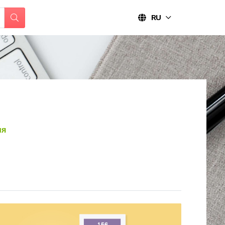
RU
ия