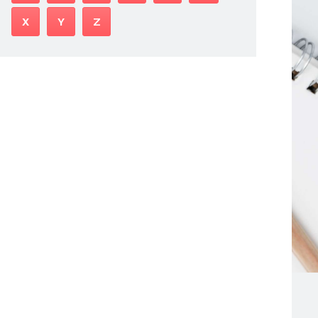
X
Y
Z