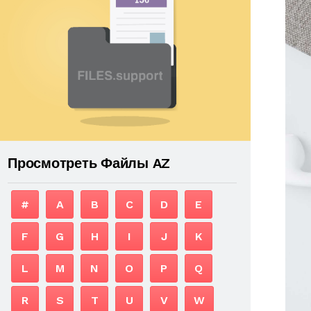
Просмотреть Файлы AZ
#
A
B
C
D
E
F
G
H
I
J
K
L
M
N
O
P
Q
R
S
T
U
V
W