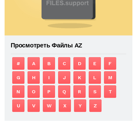
Просмотреть Файлы AZ
#
A
B
C
D
E
F
G
H
I
J
K
L
M
N
O
P
Q
R
S
T
U
V
W
X
Y
Z