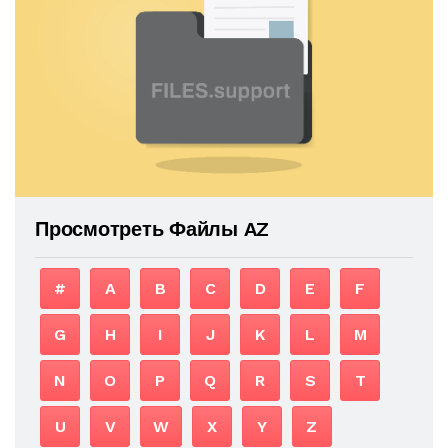
Просмотреть Файлы AZ
#
A
B
C
D
E
F
G
H
I
J
K
L
M
N
O
P
Q
R
S
T
U
V
W
X
Y
Z